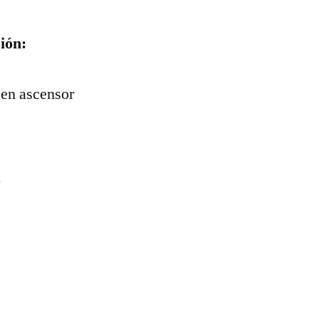
ón: ​
 en ascensor
l