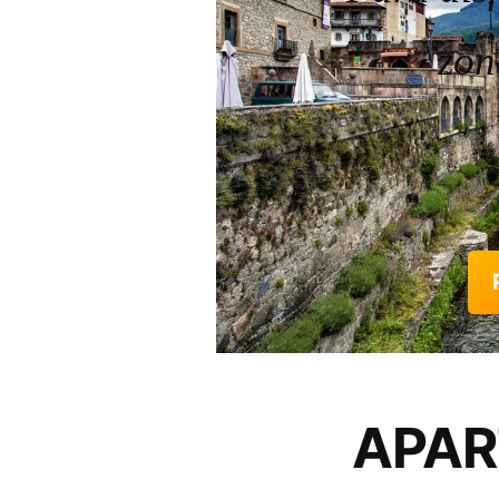
zon
APA